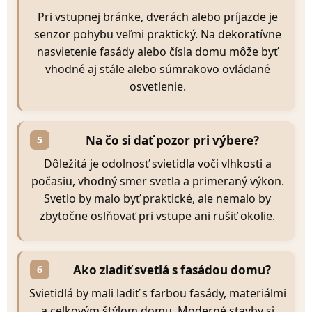
Pri vstupnej bránke, dverách alebo príjazde je
senzor pohybu veľmi praktický. Na dekoratívne
nasvietenie fasády alebo čísla domu môže byť
vhodné aj stále alebo súmrakovo ovládané
osvetlenie.
Na čo si dať pozor pri výbere?
5
Dôležitá je odolnosť svietidla voči vlhkosti a
počasiu, vhodný smer svetla a primeraný výkon.
Svetlo by malo byť praktické, ale nemalo by
zbytočne oslňovať pri vstupe ani rušiť okolie.
Ako zladiť svetlá s fasádou domu?
6
Svietidlá by mali ladiť s farbou fasády, materiálmi
a celkovým štýlom domu. Moderné stavby si