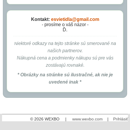
Kontakt:
esvietidla@gmail.com
- prosíme o váš názor -
Ď.
iektoré odkazy na tejto stránke sú smerované na
N
našich partnerov.
Nákupná cena a podmienky nákupu sú pre vás
zostávajú rovnaké.
* Obrázky na stránke sú ilustračné, ak nie je
uvedené inak *
© 2026 WEXBO |
www.wexbo.com
|
Prihlásiť