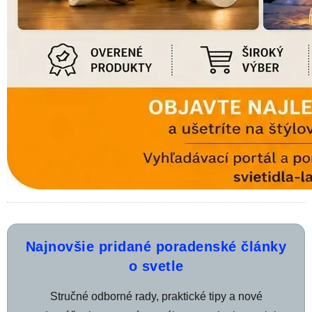
Najnovšie pridané poradenské články
o svetle
Stručné odborné rady, praktické tipy a nové