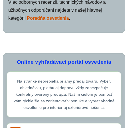
Viac odborných recenzií, technických návodov a
užitočných odporúčaní nájdete v našej hlavnej
kategórii
Poradňa osvetlenia
.
Online vyhľadávací portál osvetlenia
Na stránke neprebieha priamy predaj tovaru. Výber,
objednávku, platbu aj dopravu vždy zabezpečuje
konkrétny overený predajca. Naším cieľom je pomôcť
vám rýchlejšie sa zorientovať v ponuke a vybrať vhodné
osvetlenie pre interiér aj exteriérové riešenia.