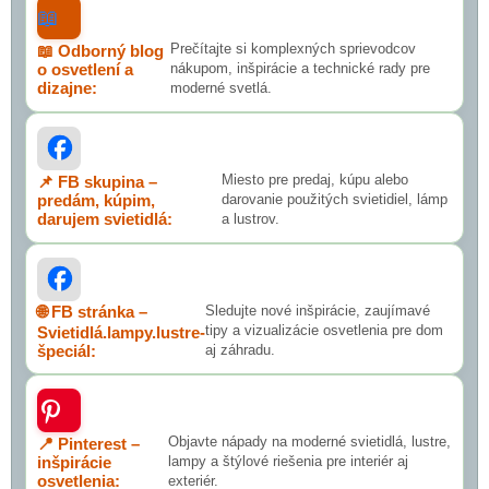
📖
Prečítajte si komplexných sprievodcov
📖 Odborný blog
o osvetlení a
nákupom, inšpirácie a technické rady pre
dizajne:
moderné svetlá.
Miesto pre predaj, kúpu alebo
📌 FB skupina –
predám, kúpim,
darovanie použitých svietidiel, lámp
darujem svietidlá:
a lustrov.
🌐 FB stránka –
Sledujte nové inšpirácie, zaujímavé
tipy a vizualizácie osvetlenia pre dom
Svietidlá.lampy.lustre-
špeciál:
aj záhradu.
Objavte nápady na moderné svietidlá, lustre,
📍 Pinterest –
inšpirácie
lampy a štýlové riešenia pre interiér aj
osvetlenia:
exteriér.