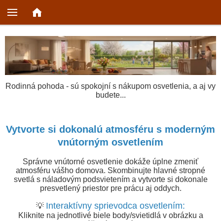
Rodinná pohoda - sú spokojní s nákupom osvetlenia, a aj vy
budete...
Vytvorte si dokonalú atmosféru s moderným
vnútorným osvetlením
Správne vnútorné osvetlenie dokáže úplne zmeniť
atmosféru vášho domova. Skombinujte hlavné strop
né
svetlá s náladovým podsvietením a vytvorte si dokonale
presvetlený priestor pre prácu aj oddych.
Interaktívny sprievodca osvetlením:
💡
Kliknite na jednotlivé biele body/svietidlá v obrázku a