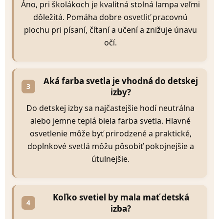
Áno, pri školákoch je kvalitná stolná lampa veľmi
dôležitá. Pomáha dobre osvetliť pracovnú
plochu pri písaní, čítaní a učení a znižuje únavu
očí.
Aká farba svetla je vhodná do detskej
3
izby?
Do detskej izby sa najčastejšie hodí neutrálna
alebo jemne teplá biela farba svetla. Hlavné
osvetlenie môže byť prirodzené a praktické,
doplnkové svetlá môžu pôsobiť pokojnejšie a
útulnejšie.
Koľko svetiel by mala mať detská
4
izba?